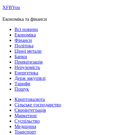
Х
FB
You
Економіка та фінанси
Всі новини
Економіка
Фінанси
Політика
Цінні метали
Банки
Приватизація
Нерухомість
Енергетика
Держ закупівлі
Тарифи
Пошук
Криптовалюта
Сільське господарство
Євроінтеграція
Маркетинг
Суспільство
Медицина
Транспорт