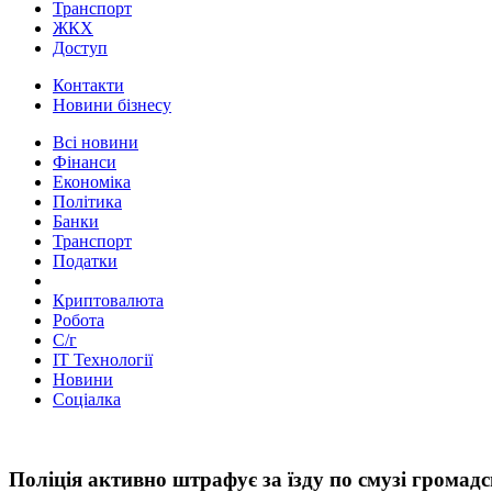
Транспорт
ЖКХ
Доступ
Контакти
Новини бізнесу
Всі новини
Фінанси
Економіка
Політика
Банки
Транспорт
Податки
Криптовалюта
Робота
С/г
ІТ Технології
Новини
Соціалка
Поліція активно штрафує за їзду по смузі громад