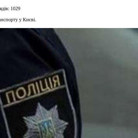
дів: 1029
анспорту у Києві.