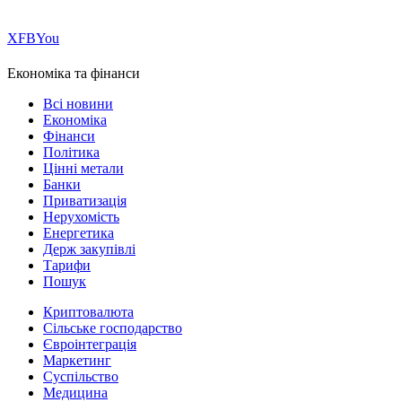
Х
FB
You
Економіка та фінанси
Всі новини
Економіка
Фінанси
Політика
Цінні метали
Банки
Приватизація
Нерухомість
Енергетика
Держ закупівлі
Тарифи
Пошук
Криптовалюта
Сільське господарство
Євроінтеграція
Маркетинг
Суспільство
Медицина