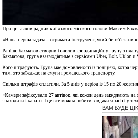
Про це заявив радник київського міського голови Максим Бахм
«Наша перша задача – отримати інструмент, який би об’єктивно
Раніше Бахматов створив і очолив координаційну групу з планув
Бахматова, група взаємодіятиме з сервісами Uber, Bolt, Uklon и
Кого штрафують. Група має домовленості із поліцією, котра черг
тим, хто заїжджає на смуги громадського транспорту.
Скільки штрафів сплатили. За 5 днів у період із 15 по 20 жовтн
«Камери зафіксували 27 автівок, які кожен день заїжджають на
знаходити і карати. І це все можна робити завдяки smart city т