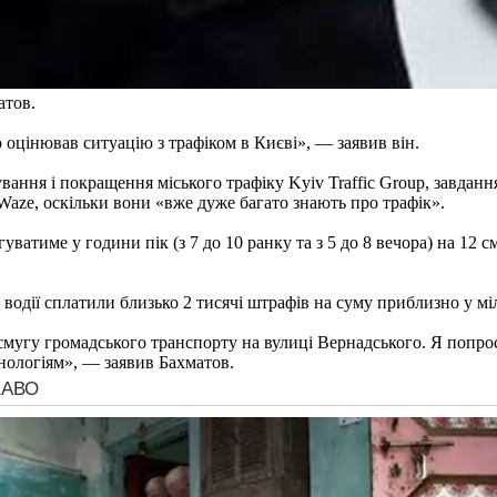
атов.
 оцінював ситуацію з трафіком в Києві», — заявив він.
ання і покращення міського трафіку Kyiv Traffic Group, завданн
 Waze, оскільки вони «вже дуже багато знають про трафік».
уватиме у години пік (з 7 до 10 ранку та з 5 до 8 вечора) на 12
я водії сплатили близько 2 тисячі штрафів на суму приблизно у м
 смугу громадського транспорту на вулиці Вернадського. Я попро
ехнологіям», — заявив Бахматов.