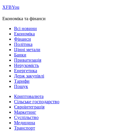
Х
FB
You
Економіка та фінанси
Всі новини
Економіка
Фінанси
Політика
Цінні метали
Банки
Приватизація
Нерухомість
Енергетика
Держ закупівлі
Тарифи
Пошук
Криптовалюта
Сільське господарство
Євроінтеграція
Маркетинг
Суспільство
Медицина
Транспорт