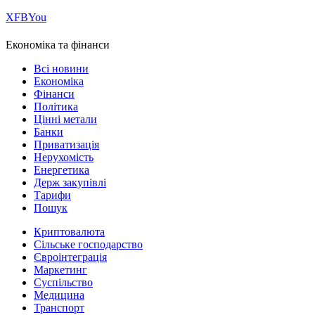
Х
FB
You
Економіка та фінанси
Всі новини
Економіка
Фінанси
Політика
Цінні метали
Банки
Приватизація
Нерухомість
Енергетика
Держ закупівлі
Тарифи
Пошук
Криптовалюта
Сільське господарство
Євроінтеграція
Маркетинг
Суспільство
Медицина
Транспорт