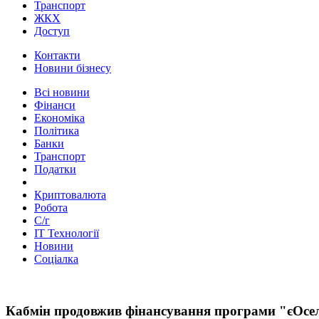
Транспорт
ЖКХ
Доступ
Контакти
Новини бізнесу
Всі новини
Фінанси
Економіка
Політика
Банки
Транспорт
Податки
Криптовалюта
Робота
С/г
ІТ Технології
Новини
Соціалка
Кабмін продовжив фінансування програми "єОсе