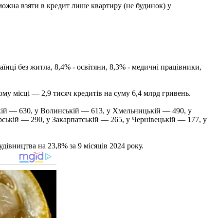
ожна взяти в кредит лише квартиру (не будинок) у
нці без житла, 8,4% - освітяни, 8,3% - медичні працівники,
му місці — 2,9 тисяч кредитів на суму 6,4 млрд гривень.
ькій — 630, у Волинській — 613, у Хмельницькій — 490, у
ській — 290, у Закарпатській — 265, у Чернівецькій — 177, у
івництва на 23,8% за 9 місяців 2024 року.