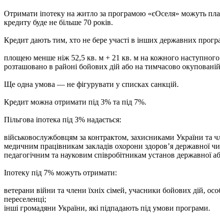
Отримати іпотеку на житло за програмою «єОселя» можуть пла
кредиту буде не більше 70 років.
Кредит дають тим, хто не бере участі в інших державних програ
площею менше ніж 52,5 кв. м + 21 кв. м на кожного наступного 
розташовано в районі бойових дій або на тимчасово окупованій
Ще одна умова — не фігурувати у списках санкцій.
Кредит можна отримати під 3% та під 7%.
Пільгова іпотека під 3% надається:
військовослужбовцям за контрактом, захисниками України та чл
медичним працівникам закладів охорони здоров’я державної чи
педагогічним та науковим співробітникам установ державної аб
Іпотеку під 7% можуть отримати:
ветерани війни та члени їхніх сімей, учасники бойових дій, особ
переселенці;
інші громадяни України, які підпадають під умови програми.