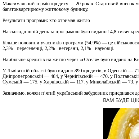
Максимальний термін кредиту — 20 років. Стартовий внесок ма
багатоквартирному житловому будинку.
Результати програми: хто отримав житло
На сьогоднішній день за програмою було видано 14,8 тисяч кре
Більше половини учасників програми (54,9%) — це військовослуж
2,3% - переселенці, 2,2% - ветерани, 2,1% - науковці.
Найбільше кредитів на житло через «єОселя» було видано на Киї
У Львівській області було видано 890 кредитів, в Одеській — 
Дніпропетровській — 484, у Чернігівській — 470, у Полтавські
Сумській — 175, у Харківській — 117, у Миколаївській — 73, у 
Зазначимо, кожен п’ятий український забудовник приєднався до