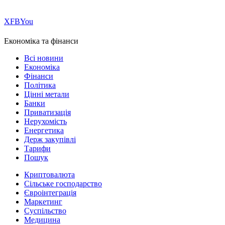
Х
FB
You
Економіка та фінанси
Всі новини
Економіка
Фінанси
Політика
Цінні метали
Банки
Приватизація
Нерухомість
Енергетика
Держ закупівлі
Тарифи
Пошук
Криптовалюта
Сільське господарство
Євроінтеграція
Маркетинг
Суспільство
Медицина