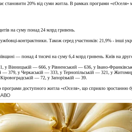
є становити 20% від суми житла. В рамках програми «єОселя» м
дитів на суму понад 24 млрд гривень.
бовці-контрактники. Також серед участників: 21,9% - інші украї
вщині — понад 4 тисячі на суму 6,4 млрд гривень. Київ на друго
711, у Вінницькій — 666, у Рівненський — 636, у Івано-Франківс
й — 379, у Черкаській — 333, у Тернопільській — 321, у Житомир
Кіровоградській — 72, у Запорізькій — 39.
 програми доступного житла «єОселя», що сприяло зростанню буд