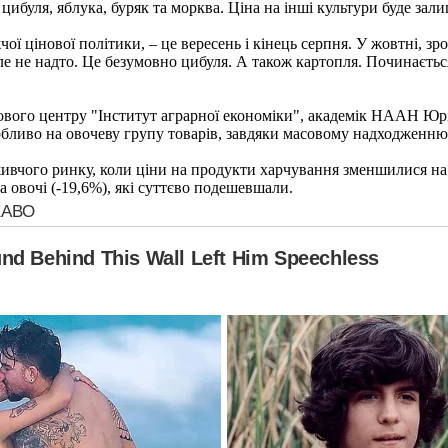
ибуля, яблука, буряк та морква. Ціна на інші культури буде зали
чої цінової політики, – це вересень і кінець серпня. У жовтні, зр
але не надто. Це безумовно цибуля. А також картопля. Починається
ового центру "Інститут аграрної економіки", академік НААН Юрі
бливо на овочеву групу товарів, завдяки масовому надходженню
живчого ринку, коли ціни на продукти харчування зменшилися на
 овочі (-19,6%), які суттєво подешевшали.