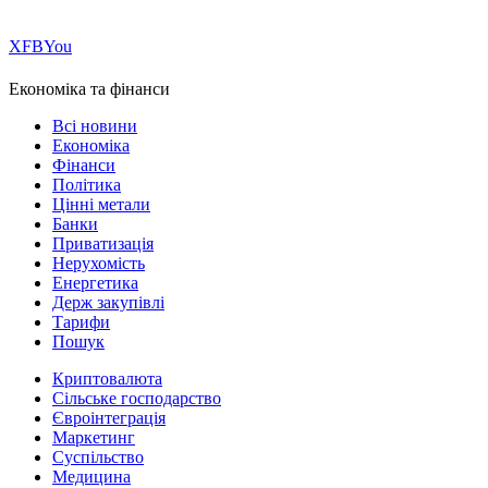
Х
FB
You
Економіка та фінанси
Всі новини
Економіка
Фінанси
Політика
Цінні метали
Банки
Приватизація
Нерухомість
Енергетика
Держ закупівлі
Тарифи
Пошук
Криптовалюта
Сільське господарство
Євроінтеграція
Маркетинг
Суспільство
Медицина