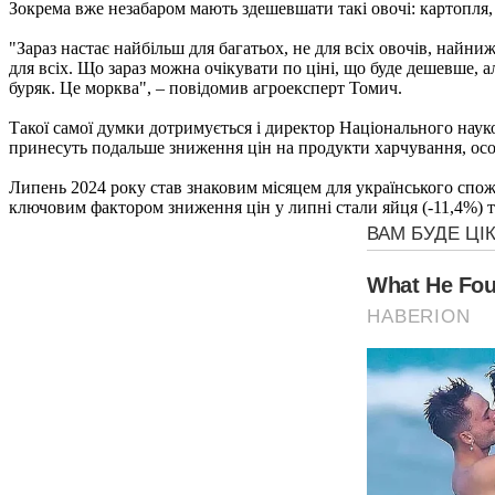
Зокрема вже незабаром мають здешевшати такі овочі: картопля, ц
"Зараз настає найбільш для багатьох, не для всіх овочів, найниж
для всіх. Що зараз можна очікувати по ціні, що буде дешевше, 
буряк. Це морква", – повідомив агроексперт Томич.
Такої самої думки дотримується і директор Національного наук
принесуть подальше зниження цін на продукти харчування, осо
Липень 2024 року став знаковим місяцем для українського спо
ключовим фактором зниження цін у липні стали яйця (-11,4%) та