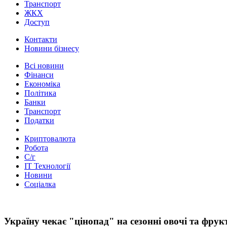
Транспорт
ЖКХ
Доступ
Контакти
Новини бізнесу
Всі новини
Фінанси
Економіка
Політика
Банки
Транспорт
Податки
Криптовалюта
Робота
С/г
ІТ Технології
Новини
Соціалка
Україну чекає "цінопад" на сезонні овочі та фрук