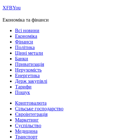
Х
FB
You
Економіка та фінанси
Всі новини
Економіка
Фінанси
Політика
Цінні метали
Банки
Приватизація
Нерухомість
Енергетика
Держ закупівлі
Тарифи
Пошук
Криптовалюта
Сільське господарство
Євроінтеграція
Маркетинг
Суспільство
Медицина
Транспорт