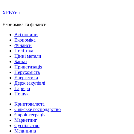
Х
FB
You
Економіка та фінанси
Всі новини
Економіка
Фінанси
Політика
Цінні метали
Банки
Приватизація
Нерухомість
Енергетика
Держ закупівлі
Тарифи
Пошук
Криптовалюта
Сільське господарство
Євроінтеграція
Маркетинг
Суспільство
Медицина