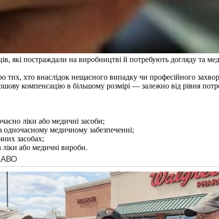
ів, які постраждали на виробництві й потребують догляду та ме
о тих, хто внаслідок нещасного випадку чи професійного захвор
ошову компенсацію в більшому розмірі — залежно від рівня потр
часно ліки або медичні засоби;
та одночасному медичному забезпеченні;
чних засобах;
а ліки або медичні вироби.