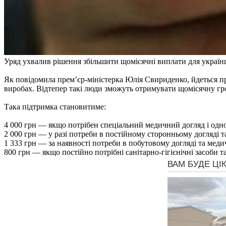
Уряд ухвалив рішення збільшити щомісячні виплати для українц
Як повідомила прем’єр-міністерка Юлія Свириденко, йдеться пр
виробах. Відтепер такі люди зможуть отримувати щомісячну гр
Така підтримка становитиме:
4 000 грн — якщо потрібен спеціальний медичний догляд і одно
2 000 грн — у разі потреби в постійному сторонньому догляді 
1 333 грн — за наявності потреби в побутовому догляді та меди
800 грн — якщо постійно потрібні санітарно-гігієнічні засоби т