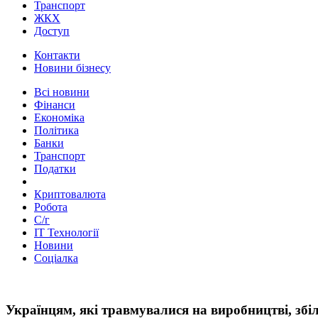
Транспорт
ЖКХ
Доступ
Контакти
Новини бізнесу
Всі новини
Фінанси
Економіка
Політика
Банки
Транспорт
Податки
Криптовалюта
Робота
С/г
ІТ Технології
Новини
Соціалка
Українцям, які травмувалися на виробництві, зб