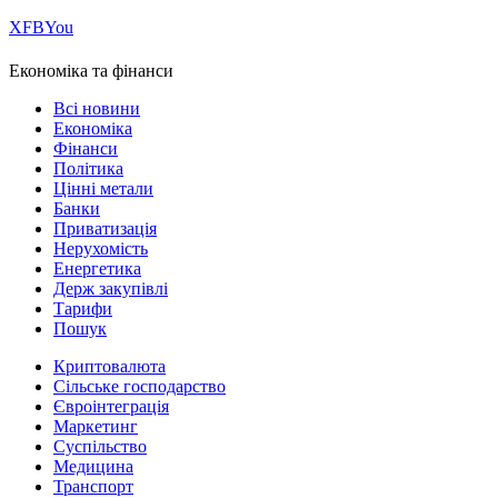
Х
FB
You
Економіка та фінанси
Всі новини
Економіка
Фінанси
Політика
Цінні метали
Банки
Приватизація
Нерухомість
Енергетика
Держ закупівлі
Тарифи
Пошук
Криптовалюта
Сільське господарство
Євроінтеграція
Маркетинг
Суспільство
Медицина
Транспорт