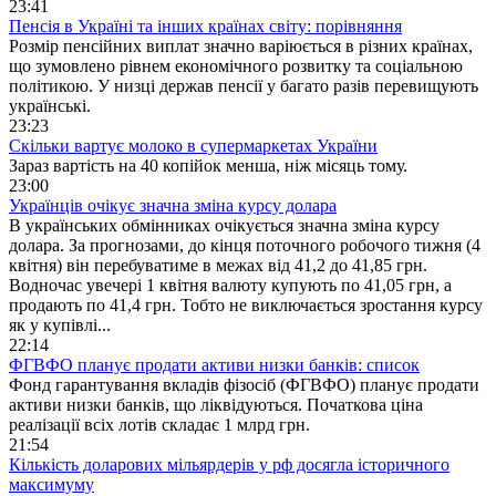
23:41
Пенсія в Україні та інших країнах світу: порівняння
Розмір пенсійних виплат значно варіюється в різних країнах,
що зумовлено рівнем економічного розвитку та соціальною
політикою. У низці держав пенсії у багато разів перевищують
українські.
23:23
Скільки вартує молоко в супермаркетах України
Зараз вартість на 40 копійок менша, ніж місяць тому.
23:00
Українців очікує значна зміна курсу долара
В українських обмінниках очікується значна зміна курсу
долара. За прогнозами, до кінця поточного робочого тижня (4
квітня) він перебуватиме в межах від 41,2 до 41,85 грн.
Водночас увечері 1 квітня валюту купують по 41,05 грн, а
продають по 41,4 грн. Тобто не виключається зростання курсу
як у купівлі...
22:14
ФГВФО планує продати активи низки банків: список
Фонд гарантування вкладів фізосіб (ФГВФО) планує продати
активи низки банків, що ліквідуються. Початкова ціна
реалізації всіх лотів складає 1 млрд грн.
21:54
Кількість доларових мільярдерів у рф досягла історичного
максимуму