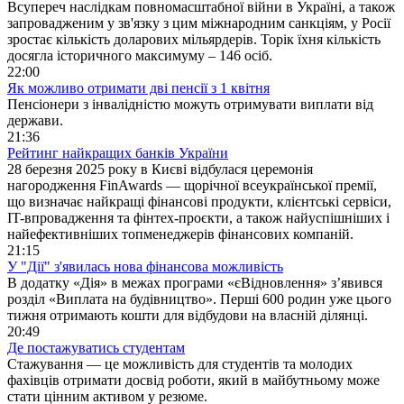
Всупереч наслідкам повномасштабної війни в Україні, а також
запровадженим у зв'язку з цим міжнародним санкціям, у Росії
зростає кількість доларових мільярдерів. Торік їхня кількість
досягла історичного максимуму – 146 осіб.
22:00
Як можливо отримати дві пенсії з 1 квітня
Пенсіонери з інвалідністю можуть отримувати виплати від
держави.
21:36
Рейтинг найкращих банків України
28 березня 2025 року в Києві відбулася церемонія
нагородження FinAwards — щорічної всеукраїнської премії,
що визначає найкращі фінансові продукти, клієнтські сервіси,
IT-впровадження та фінтех-проєкти, а також найуспішніших і
найефективніших топменеджерів фінансових компаній.
21:15
У "Дії" з'явилась нова фінансова можливість
В додатку «Дія» в межах програми «єВідновлення» з’явився
розділ «Виплата на будівництво». Перші 600 родин уже цього
тижня отримають кошти для відбудови на власній ділянці.
20:49
Де постажуватись студентам
Стажування — це можливість для студентів та молодих
фахівців отримати досвід роботи, який в майбутньому може
стати цінним активом у резюме.